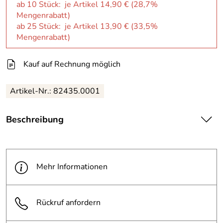
ab 10 Stück: je Artikel 14,90 € (28,7%
Mengenrabatt)
ab 25 Stück: je Artikel 13,90 € (33,5%
Mengenrabatt)
Kauf auf Rechnung möglich
Artikel-Nr.: 82435.0001
Beschreibung
| Der 3M Secure Click Partikelfilter D9038
· P3 R mit Aktivkohle
· ist ein leichter Filter
Mehr Informationen
· der Schutz und Komfort kombiniert. Paarweise eingesetzt
· bieten unsere Filter niedrigen Atemwiderstand und ein
gutes Gleichgewicht bei optimalem Sichtfeld. Sie lassen
Rückruf anfordern
sich schnell und einfach per Klick bei der Halbmasken
Serie 3M Secure Click HF-800(SD) einrasten. Die