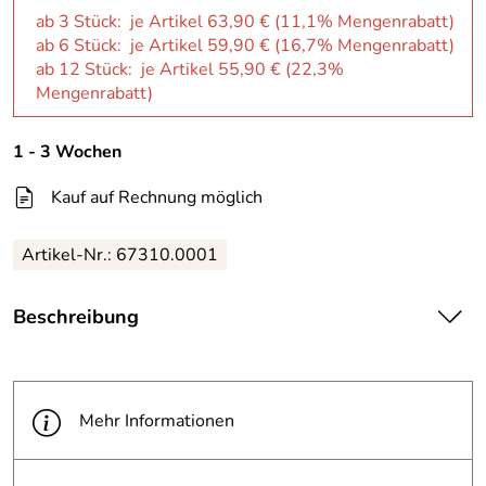
ab 3 Stück: je Artikel 63,90 € (11,1% Mengenrabatt)
ab 6 Stück: je Artikel 59,90 € (16,7% Mengenrabatt)
ab 12 Stück: je Artikel 55,90 € (22,3%
Mengenrabatt)
1 - 3 Wochen
Kauf auf Rechnung möglich
Artikel-Nr.: 67310.0001
Beschreibung
| Schaffen Sie ein hygienisches und koordiniertes
Waschraumerlebnis mit dem KCP Aquarius™ ToPa-
Spender
Mehr Informationen
· der perfekt mit den bekannten und bewährten Marken
Kleenex® und Scott® harmoniert. Diese
Toilettenpapierspender unterstützen hohe