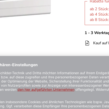
Rabatte fü
ab 2 Stück
ab 4 Stück
ab 8 Stück
1 - 3 Werkta
Kauf auf
Close-Motion®
Element
0°