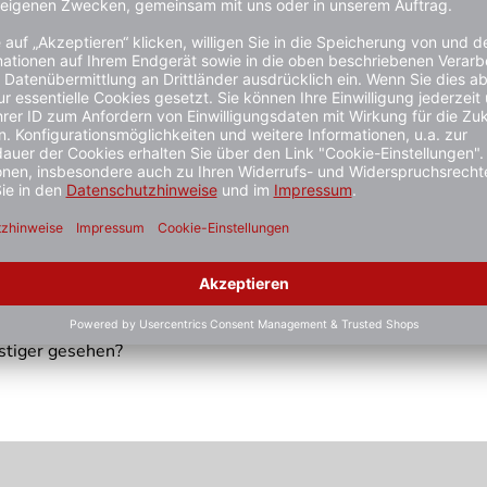
schutztüren, Befestigung nach Bohrbild DIN EN 1154
sicherung
er Manipulatiossicherung (DIN rechts 3000 255 200 / DIN li
stiger gesehen?