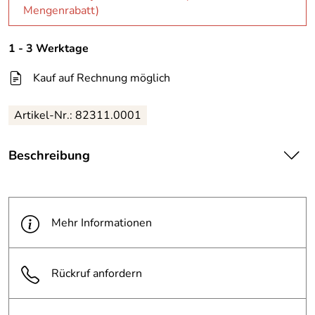
Mengenrabatt)
1 - 3 Werktage
Kauf auf Rechnung möglich
Artikel-Nr.: 82311.0001
Beschreibung
| verbessert die Vorlasteigenschaft bei Gleichstrombetrieb
auf min. 300N, ein kurzes Brummgeräusch am Türöffner
wird ca. 0,5 Sekunden lang hörbar, Dauerstromfest,
Mehr Informationen
Haltestrom wird reduziert
· kompatibel zu effeff-Türöffnern der Serie 118
Rückruf anfordern
Weitere technische Eigenschaften:
· Ausführung: max. 500mA Stromaufnahme
· Betriebsspannung: 12 oder 24V DC