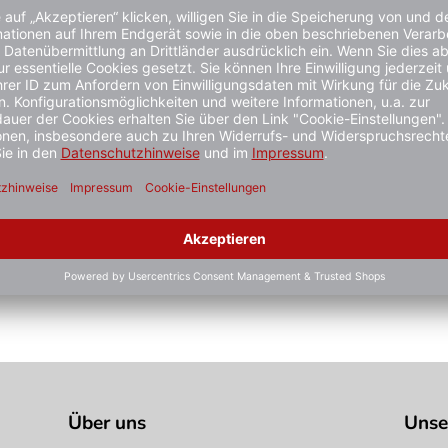
ken u. Feststellen der Trommel
stiger gesehen?
Über uns
Unse