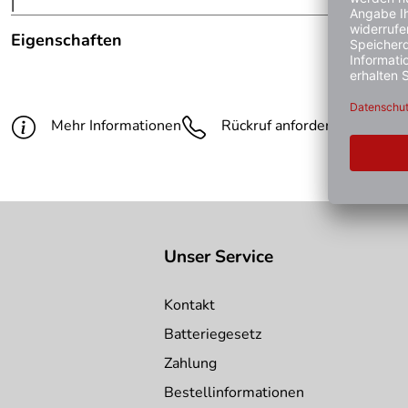
|
Eigenschaften
Hinweis Produktbilder:
Die abgebildete Ware ist beisp
Farbe:
silber
Mehr Informationen
Rückruf anfordern
Gün
Unser Service
Kontakt
Batteriegesetz
Zahlung
Bestellinformationen