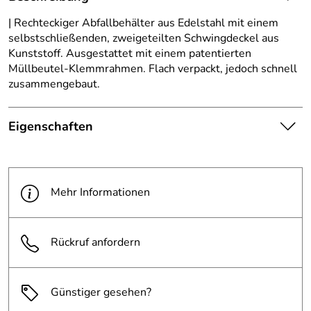
| Rechteckiger Abfallbehälter aus Edelstahl mit einem
selbstschließenden, zweigeteilten Schwingdeckel aus
Kunststoff. Ausgestattet mit einem patentierten
Müllbeutel-Klemmrahmen. Flach verpackt, jedoch schnell
zusammengebaut.
Eigenschaften
Die abgebildete Ware ist
beispielhaft zu verstehen und
Hinweis
stellt keine verbindliche
Mehr Informationen
Produktbilder:
Produkteigenschaft dar. Bitte
beachten Sie die
Textbeschreibung.
Rückruf anfordern
Material:
Edelstahl
Günstiger gesehen?
Farbe:
Edelstahl, schwarz