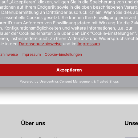
inem großzügigen Fassungsvermögen von 32 Litern. In der Einw
 Abfall in den Abfalleimer gedrückt und kann nicht aus der 
erborgen.
ielhaft zu verstehen und stellt keine verbindliche Produkteige
stiger gesehen?
Über uns
Unse