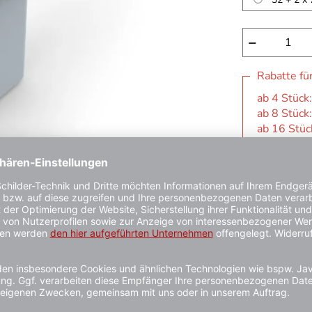
−
Rabatte fü
ab 4 Stück:
ab 8 Stück:
ab 16 Stück
3 - 6 Werkta