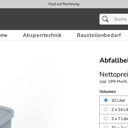
Kauf auf Rechnung
eme
Absperrtechnik
Baustellenbedarf
Abfallbe
Nettoprei
zzgl. 19% MwSt.,
Volumen
32 Liter
2 x 14 Li
2 x 7 Lite
32 + 2 x 