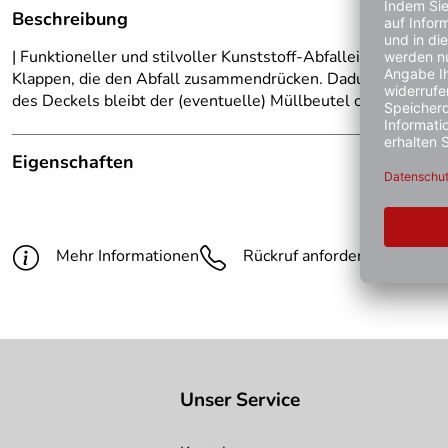
Beschreibung
| Funktioneller und stilvoller Kunststoff-Abfalleimer mit e
Klappen, die den Abfall zusammendrücken. Dadurch wird der
des Deckels bleibt der (eventuelle) Müllbeutel ordentlich v
Eigenschaften
Hinweis Produktbilder:
Die abgebildete Ware ist beisp
Volumen:
32 l
Mehr Informationen
Rückruf anfordern
Gün
Höhe:
395 mm
Breite:
250 mm
Tiefe:
470 mm
Unser Service