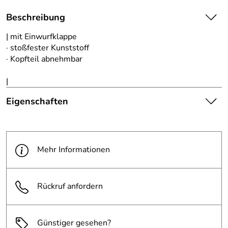
Beschreibung
| mit Einwurfklappe
· stoßfester Kunststoff
· Kopfteil abnehmbar
|
Eigenschaften
Die abgebildete Ware ist
beispielhaft zu verstehen und
Hinweis
stellt keine verbindliche
Mehr Informationen
Produktbilder:
Produkteigenschaft dar. Bitte
beachten Sie die
Textbeschreibung.
Rückruf anfordern
Farbe:
lichtgrau
Günstiger gesehen?
Abfallbehälter
6 l