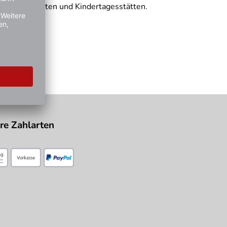
en, Kindergärten und Kindertagesstätten.
re Zahlarten