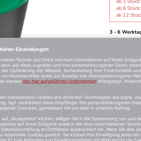
ab 3 Stück
ab 6 Stück
ab 12 Stüc
3 - 6 Werkta
Kauf auf
togeformten Polyethylen mittlerer Dichte (MDPE) mit einem Ge
ähig und gleichzeitig leicht, was die Handhabung erleichtert. De