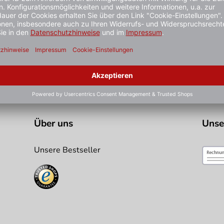
üll zu trennen. Ideal unter anderem für den Einsatz in Schul
stiger gesehen?
Über uns
Unse
Unsere Bestseller