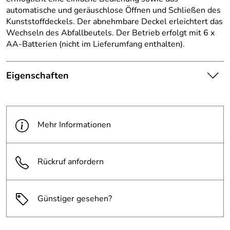
automatische und geräuschlose Öffnen und Schließen des
Kunststoffdeckels. Der abnehmbare Deckel erleichtert das
Wechseln des Abfallbeutels. Der Betrieb erfolgt mit 6 x
AA-Batterien (nicht im Lieferumfang enthalten).
Eigenschaften
Die abgebildete Ware ist
beispielhaft zu verstehen und
Hinweis
stellt keine verbindliche
Mehr Informationen
Produktbilder:
Produkteigenschaft dar. Bitte
beachten Sie die
Textbeschreibung.
Rückruf anfordern
Gesamthöhe:
648 mm
Günstiger gesehen?
Gesamttiefe:
279 mm
Gesamtvolume
47 l