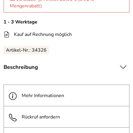
Mengenrabatt)
1 - 3 Werktage
Kauf auf Rechnung möglich
Artikel-Nr.: 34326
Beschreibung
Material: Stahl, verzinkt
Mehr Informationen
langlebiger, starker Abfallsackhalter
für eine Rolle 400 Liter Abfallsäcke
Rückruf anfordern
Hinweis:
Abfallsack und Ständer nicht im Lieferumfang