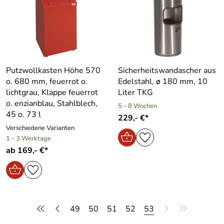
Putzwollkasten Höhe 570
Sicherheitswandascher aus
o. 680 mm, feuerrot o.
Edelstahl, ø 180 mm, 10
lichtgrau, Klappe feuerrot
Liter TKG
o. enzianblau, Stahlblech,
5 - 8 Wochen
45 o. 73 l
229,- €*
Verschiedene Varianten
1 - 3 Werktage
ab 169,- €*
49
50
51
52
53