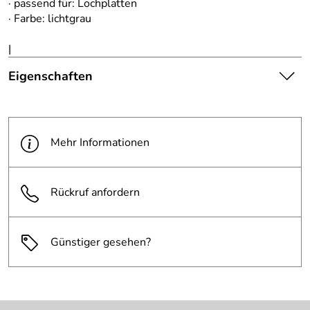
· passend für: Lochplatten
· Farbe: lichtgrau
|
Eigenschaften
Die abgebildete Ware ist
beispielhaft zu verstehen und
Hinweis
stellt keine verbindliche
Mehr Informationen
Produktbilder:
Produkteigenschaft dar. Bitte
beachten Sie die
Textbeschreibung.
Rückruf anfordern
Tiefe:
170 mm
Günstiger gesehen?