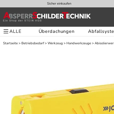
Sicher einkaufen
ALLE
Überdachungen
Abfallsyst
Startseite
>
Betriebsbedarf
>
Werkzeug
>
Handwerkzeuge
>
Abisolierwe