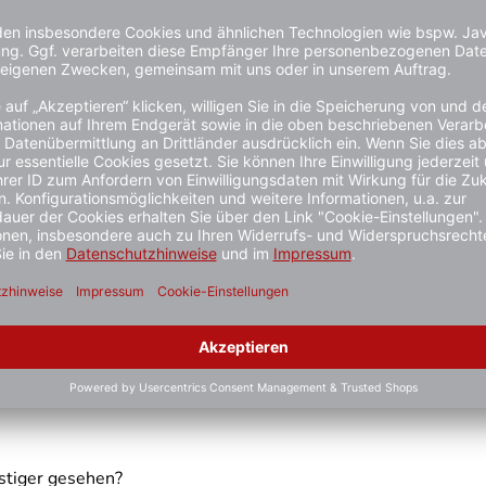
ermöglichkeit für die Litze durch wechselbaren Anschlag
el
schwindigkeit, geringerer Verschleiß, höhere Standzeit
stiger gesehen?