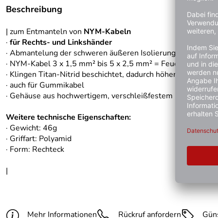
Beschreibung
| zum Entmanteln von
NYM-Kabeln
·
für Rechts- und Linkshänder
· Abmantelung der schweren äußeren Isolierung und Abisoli
· NYM-Kabel 3 x 1,5 mm² bis 5 x 2,5 mm² = Feuchtraumkab
· Klingen Titan-Nitrid beschichtet, dadurch höhere Schnittge
· auch für Gummikabel
· Gehäuse aus hochwertigem, verschleißfestem Polyamid
Weitere technische Eigenschaften:
· Gewicht: 46g
· Griffart: Polyamid
· Form: Rechteck
|
Mehr Informationen
Rückruf anfordern
Gün