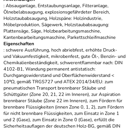
: Absauganlage, Entstaubungsanlage, Filteranlage,
Ölnebelabsaugung, explosionsgefährdeter Bereich,
Holzstaubabsaugung, Holzspäne: Holzindustrie,
Möbelproduktion, Sägewerk, Holzstaubabsaugung:
Plattensäge, Säge, Holzbearbeitungsmaschine,
Kantenbearbeitungsmaschine, Parkettschleifmaschine
Eigenschaften
: schwere Ausführung, hoch abriebfest, erhöhte Druck-
und Vakuumfestigkeit, mikrobenfest, gute Öl-, Benzin- und
Chemikalienbeständigkeit, schwerentflammbar nach: DIN
4102-B1, Wandung permanent antistatisch:
Durchgangswiderstand und Oberflächenwiderstand <
10⁹Ω, gemäß TRGS727 und ATEX 2014/34/EU: zum
pneumatischen Transport brennbarer Stäube und
Schüttgüter (Zone 20, 21, 22 im Inneren), zur Aspiration
brennbarer Stäube (Zone 22 im Inneren), zum Fördern für
brennbare Flüssigkeiten (innen Zone 0, 1, 2), zum Fördern
für nicht brennbare Flüssigkeiten, zum Einsatz in Zone 1
und 2 (Gase), zum Einsatz in Zone 0 (Gase), erfüllt die
Sicherheitsauflagen der deutschen Holz-BG, gemäß DIN