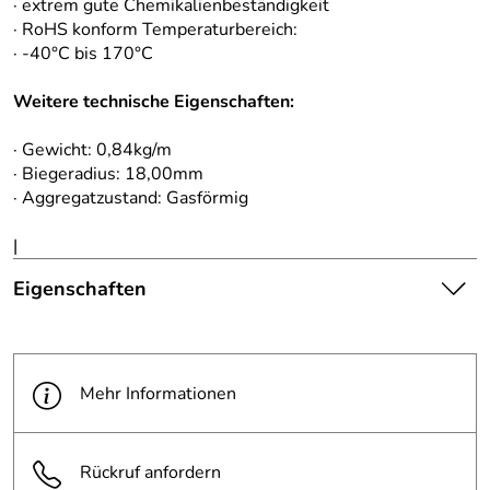
· extrem gute Chemikalienbeständigkeit
· RoHS konform Temperaturbereich:
· -40°C bis 170°C
Weitere technische Eigenschaften:
· Gewicht: 0,84kg/m
· Biegeradius: 18,00mm
· Aggregatzustand: Gasförmig
|
Eigenschaften
Die abgebildete Ware ist
beispielhaft zu verstehen und
Hinweis
stellt keine verbindliche
Mehr Informationen
Produktbilder:
Produkteigenschaft dar. Bitte
beachten Sie die
Textbeschreibung.
Rückruf anfordern