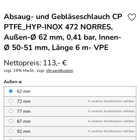
Absaug- und Gebläseschlauch CP
PTFE_HYP-INOX 472 NORRES,
Außen-Ø 62 mm, 0,41 bar, Innen-
Ø 50-51 mm, Länge 6 m- VPE
Nettopreis: 113,- €
zzgl. 19% MwSt., zzgl.
Versandkosten
Außen-ø
62 mm
72 mm
In anderer Kombination wählbar
77 mm
In anderer Kombination wählbar
87 mm
In anderer Kombination wählbar
92 mm
In anderer Kombination wählbar