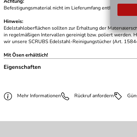
Achtung:
Befestigungsmaterial nicht im Lieferumfang enthalten- bitte
Hinweis:
Edelstahloberflächen sollten zur Erhaltung der Materialers
in regelmäßigen Intervallen gereinigt bzw. poliert werden. 
wir unsere SCRUBS Edelstahl-Reinigungstücher (Art. 15844
Mit Ösen erhältlich!
Eigenschaften
Hinweis Produktbilder:
Die abgebildete Ware ist beisp
Befestigung:
zum Einbetonieren
Mehr Informationen
Rückruf anfordern
Gün
Ösen:
ohne Öse