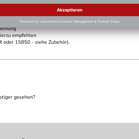
 separat bestellen.
cheinung
Hierzu empfehlen
 oder 15850 - siehe Zubehör).
ielhaft zu verstehen und stellt keine verbindliche Produkteige
stiger gesehen?