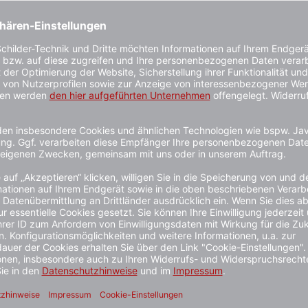
 ist dieser Pfosten nicht nur robust und langlebig, sondern a
ng von Bereichen und die Sicherung von Wegen. Die silberne 
sten unauffällig in die Umgebung