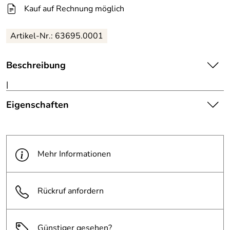
Kauf auf Rechnung möglich
Artikel-Nr.:
63695.0001
Beschreibung
|
Eigenschaften
Die abgebildete Ware ist
beispielhaft zu verstehen und
Hinweis
stellt keine verbindliche
Mehr Informationen
Produktbilder:
Produkteigenschaft dar. Bitte
beachten Sie die
Textbeschreibung.
Rückruf anfordern
Pfosten Farbe:
weiß
Günstiger gesehen?
Stahl, feuerverzinkt und