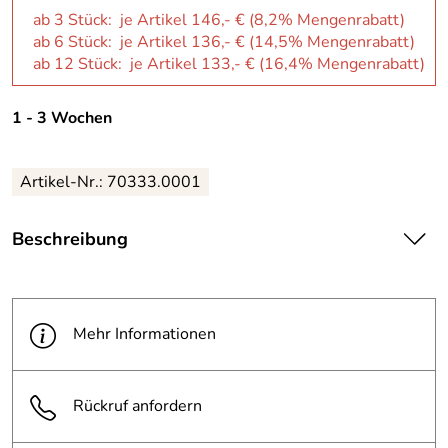
ab 3 Stück: je Artikel 146,- € (8,2% Mengenrabatt)
ab 6 Stück: je Artikel 136,- € (14,5% Mengenrabatt)
ab 12 Stück: je Artikel 133,- € (16,4% Mengenrabatt)
1 - 3 Wochen
Artikel-Nr.: 70333.0001
Beschreibung
| Mit der Sperrschicht-Technologie produzieren wir eine
dünne
· leistungsstarke Folie und reduzieren den Materialeinsatz.
Mehr Informationen
Querreißen der Folie ohne Schneidewerkzeug. Länger
anhaltender Schutz – Unsere Luftpolsternoppen halten
während Lagerung und Versand konstant den
Rückruf anfordern
Polsterschutz aufrecht.