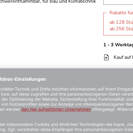
Rabatte fü
ab 128 Stü
ab 256 Stü
1 - 3 Werkta
Kauf auf
en
ernenden Schutzabdeckung zur Abdichtung und Isolation in der