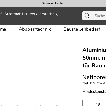
Sicher einkaufen
eme
Absperrtechnik
Baustellenbedarf
er
Alumini
50mm, mi
für Bau 
Nettoprei
zzgl. 19% MwSt.,
Mindestbest
−