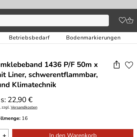
Betriebsbedarf
Bodenmarkierungen
umklebeband 1436 P/F 50m x
t Liner, schwerentflammbar,
und Klimatechnik
s: 22,90 €
 zzgl.
Versandkosten
ellmenge:
16
+
In den Warenkorb