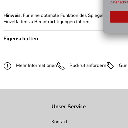
Hinweis:
Für eine optimale Funktion des Spiegels sind wec
Einzelfällen zu Beeinträchtigungen führen.
Eigenschaften
Hinweis Produktbilder:
Die abgebildete Ware ist be
Breite:
800 mm
Mehr Informationen
Rückruf anfordern
Gün
Höhe:
600 mm
max. Beobachterabstand:
10 m
Unser Service
Kontakt