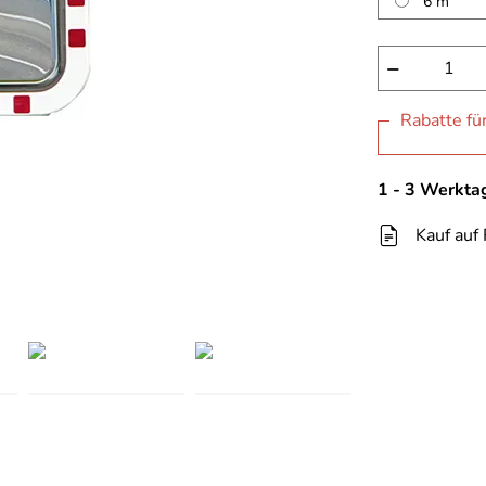
6 m
−
Rabatte fü
1 - 3 Werkta
Kauf auf