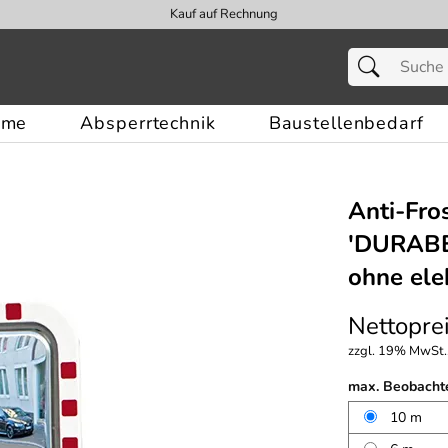
Kauf auf Rechnung
eme
Absperrtechnik
Baustellenbedarf
Anti-Fro
′DURABEL
ohne elek
Nettoprei
zzgl. 19% MwSt.,
max. Beobacht
10 m