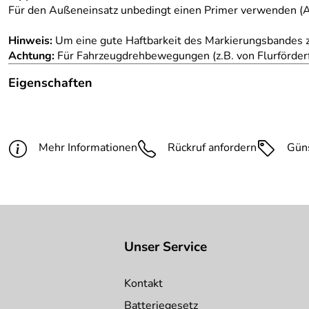
Für den Außeneinsatz unbedingt einen Primer verwenden (A
Hinweis:
Um eine gute Haftbarkeit des Markierungsbandes z
Achtung:
Für Fahrzeugdrehbewegungen (z.B. von Flurförderf
Eigenschaften
Hinweis Produktbilder:
Die abgebildete Ware ist beisp
Länge:
25 m
Mehr Informationen
Rückruf anfordern
Gün
Farbe:
rot
Unser Service
Kontakt
Batteriegesetz