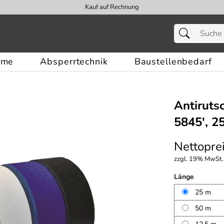
Kauf auf Rechnung
eme
Absperrtechnik
Baustellenbedarf
Antirut
5845', 25
Nettoprei
zzgl. 19% MwSt.,
Länge
25 m
50 m