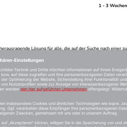
1 - 3 Wochen
ausragende Lösung für alle, die auf der Suche nach einer zu
ses Band ideal für den Einsatz sowohl in Innen- als auch in A
 das Band eine beeindruckende Robustheit und Flexibilität,
roglasperlen, sorgt für eine raue Struktur, die eine effektiv
gehbarkeit und minimiert das Risiko von Ausrutschunfällen e
45', das auf einer Vielzahl von Bodenarten eingesetzt werden
oder Betonpflaster – dieses Band haftet zuverlässig und biet
ne wirtschaftliche Investition für Bereiche mit unterschiedl
as es zu einer idealen Wahl für industrielle und gewerblich