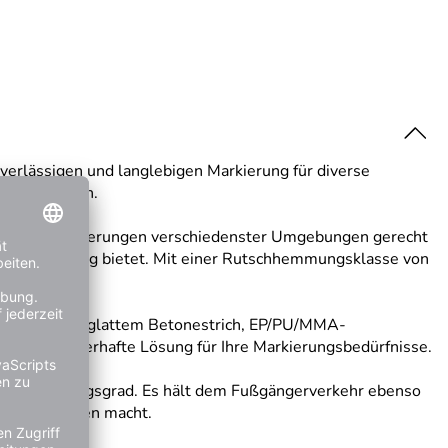
verlässigen und langlebigen Markierung für diverse
ußenbereichen.
 die den Anforderungen verschiedenster Umgebungen gerecht
e Rutschhemmung bietet. Mit einer Rutschhemmungsklasse von
rheblich.
 kann. Ob auf glattem Betonestrich, EP/PU/MMA-
et eine dauerhafte Lösung für Ihre Markierungsbedürfnisse.
ichem Belastungsgrad. Es hält dem Fußgängerverkehr ebenso
e Anwendungen macht.