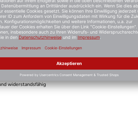
45' eine exzellente Kombination aus Sicherheit, Langlebigkeit
den höchsten Ansprüchen gerecht wird.
und widerstandsfähig