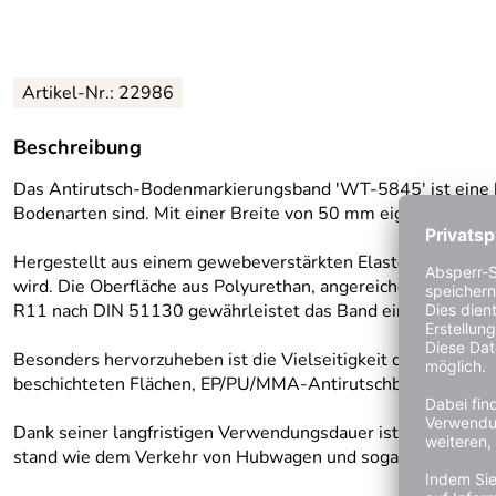
Artikel-Nr.:
22986
Beschreibung
Das Antirutsch-Bodenmarkierungsband 'WT-5845' ist eine her
Bodenarten sind. Mit einer Breite von 50 mm eignet sich die
Hergestellt aus einem gewebeverstärkten Elastomer, bietet
wird. Die Oberfläche aus Polyurethan, angereichert mit Mik
R11 nach DIN 51130 gewährleistet das Band eine sichere Be
Besonders hervorzuheben ist die Vielseitigkeit des 'WT-58
beschichteten Flächen, EP/PU/MMA-Antirutschböden, Fliesen 
Dank seiner langfristigen Verwendungsdauer ist das Band ei
stand wie dem Verkehr von Hubwagen und sogar Staplern, w