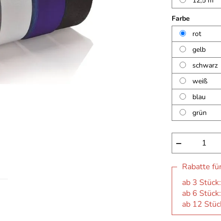
12,5 m
Farbe
rot
gelb
schwarz
weiß
blau
grün
−
Rabatte fü
ab 3 Stück:
ab 6 Stück:
ab 12 Stück