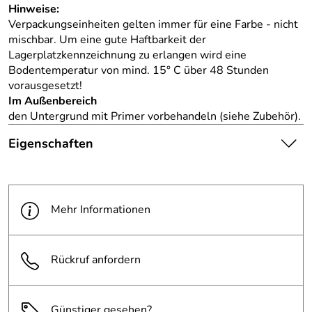
Hinweise:
Verpackungseinheiten gelten immer für eine Farbe - nicht
mischbar. Um eine gute Haftbarkeit der
Lagerplatzkennzeichnung zu erlangen wird eine
Bodentemperatur von mind. 15° C über 48 Stunden
vorausgesetzt!
Im Außenbereich
den Untergrund mit Primer vorbehandeln (siehe Zubehör).
Eigenschaften
Die abgebildete Ware ist
beispielhaft zu verstehen und
Hinweis
stellt keine verbindliche
Mehr Informationen
Produktbilder:
Produkteigenschaft dar. Bitte
beachten Sie die
Textbeschreibung.
Rückruf anfordern
Farbe:
gelb
Günstiger gesehen?
Durchmesser:
50 mm