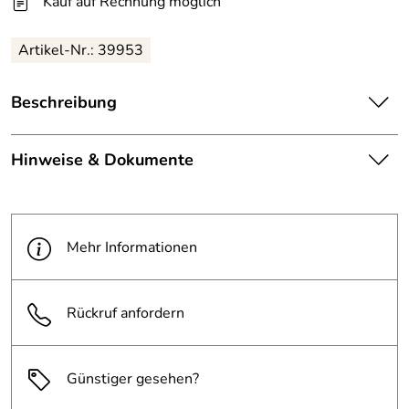
Kauf auf Rechnung möglich
Artikel-Nr.: 39953
Beschreibung
Menge: 25 kg
Hinweise & Dokumente
Auftragungstemperatur: >5°, optimal 15°-25° C
Ergiebigkeit: ca. 100 m² (ca. 6 Parkplätze)
Dokumente zum Download:
Dichte: 1,35-1,45 g/cm²
löslich im Wasser
PDF 9 Sicherheitsdaten (189kB)
Mehr Informationen
Flammpunkt: Nicht entzündlich
Farbe: schwarz
Rückruf anfordern
mit Antirutscheigenschaften und anwendbar bei
Schlaglöchern in Straßen, Parkplätzen, Wegen etc. im
Günstiger gesehen?
Außenbereich