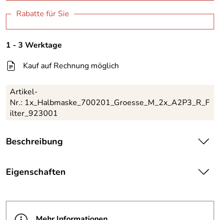
Rabatte für Sie
1 - 3 Werktage
Kauf auf Rechnung möglich
Artikel-
Nr.:
1x_Halbmaske_700201_Groesse_M_2x_A2P3_R_F
ilter_923001
Beschreibung
| EN140:1998, Maskenkörper aus TPE: weich und
angenehm zu tragen, mit EasyLock® Filtersystem -
Eigenschaften
einfache, intuitive Handhabung, Komplettset mit Filtern in
der praktischen Atemschutzbox
Die abgebildete Ware ist
beispielhaft zu verstehen und
Inhalt:
1x Halbmaske 700201 (Größe M), 2x A2P3 R
Hinweis
stellt keine verbindliche
Mehr Informationen