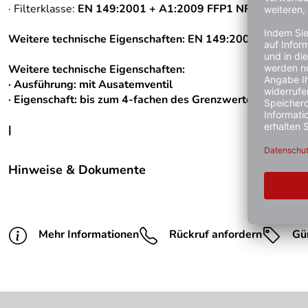
· Filterklasse:
EN 149:2001 + A1:2009 FFP1 NR D
Weitere technische Eigenschaften:
EN 149:2001 + A1:200
Weitere technische Eigenschaften:
· Ausführung: mit Ausatemventil
· Eigenschaft: bis zum 4-fachen des Grenzwertes
|
Hinweise & Dokumente
Dokumente zum Download:
PDF 81 sonstiges PDF-Dokument 1 (6.189kB)
Mehr Informationen
Rückruf anfordern
Gü
PDF 82 sonstiges PDF-Dokument 2 (1.963kB)