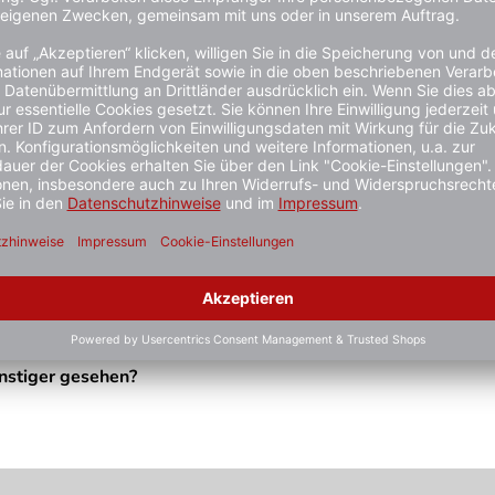
9 FFP1 NR D
nstiger gesehen?