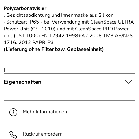
·
Polycarbonatvisier
, Gesichtsabdichtung und Innenmaske aus Silikon
· Schutzart IP65 - bei Verwendung mit CleanSpace ULTRA
Power Unit (CST1010) und mit CleanSpace PRO Power
unit (CST 1000) EN 12942:1998+A2:2008 TM3 AS/NZS
1716: 2012 PAPR-P3
(Lieferung ohne Filter bzw. Gebläseeinheit)
|
Eigenschaften
Die abgebildete Ware ist
beispielhaft zu verstehen und
Hinweis
stellt keine verbindliche
Mehr Informationen
Produktbilder:
Produkteigenschaft dar. Bitte
beachten Sie die
Textbeschreibung.
Rückruf anfordern