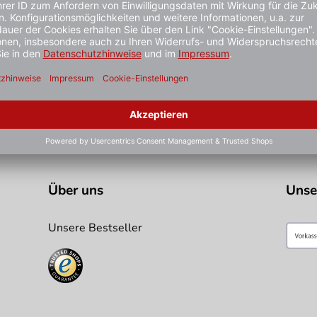
et ist. Dadurch bleibt der Aufdruck länger ansprechend und mac
en zusätzlichen Griff im Deckel, der den Tragekomfort erhöht. 
stiger gesehen?
Über uns
Unse
Unsere Bestseller