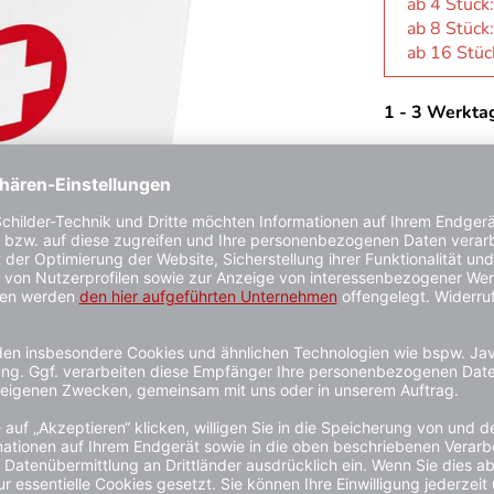
ab 4 Stück
ab 8 Stück
ab 16 Stüc
1 - 3 Werkta
in dem Sie die am häufigsten verwendeten Arzneimittel unterbri
e eignet sie sich sogar für den professionellen Einsatz. Diese