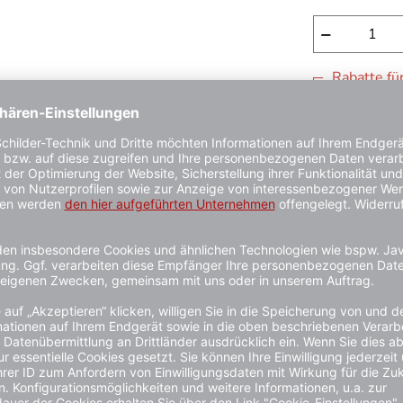
−
Rabatte fü
ab 4 Stück:
ab 8 Stück:
ab 16 Stück
1 - 3 Werkta