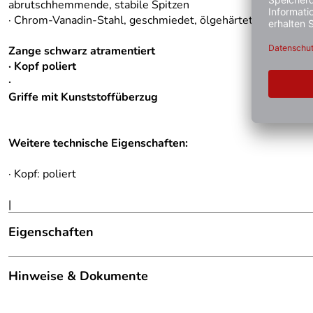
abrutschhemmende, stabile Spitzen
· Chrom-Vanadin-Stahl, geschmiedet, ölgehärtet
Zange schwarz atramentiert
· Kopf poliert
·
Griffe mit Kunststoffüberzug
Weitere technische Eigenschaften:
· Kopf: poliert
|
Eigenschaften
Hinweis Produktbilder:
Die abgebildete Ware ist beisp
Hinweise & Dokumente
Arbeitsbereich:
3 - 10 mm
Dokumente zum Download: