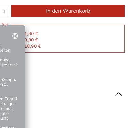
+
In den Warenkorb
r Sie
 je Artikel 21,90 €
 je Artikel 19,90 €
: je Artikel 18,90 €
ge