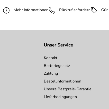
Gewicht:
85 g
PDF 81 sonstiges PDF-Dokument 1 (101kB)
Mehr Informationen
Rückruf anfordern
Gün
Länge:
125 mm
Modell:
A 01
Spitzendurchmesser:
0,9 mm
Unser Service
Kontakt
Batteriegesetz
Zahlung
Bestellinformationen
Unsere Bestpreis-Garantie
Lieferbedingungen