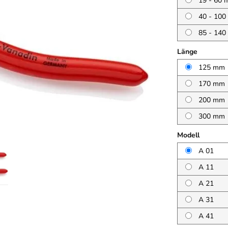
19 - 60
40 - 10
85 - 14
Länge
125 mm
170 mm
200 mm
300 mm
Modell
A 01
A 11
A 21
A 31
A 41