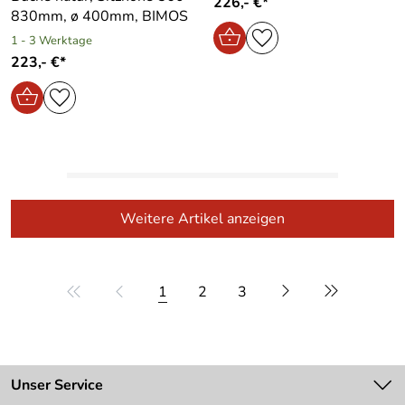
226,- €*
830mm, ø 400mm, BIMOS
1 - 3 Werktage
223,- €*
Weitere Artikel anzeigen
1
2
3
Unser Service