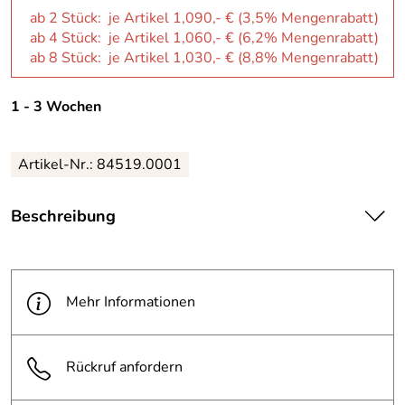
ab 2 Stück: je Artikel 1,090,- € (3,5% Mengenrabatt)
ab 4 Stück: je Artikel 1,060,- € (6,2% Mengenrabatt)
ab 8 Stück: je Artikel 1,030,- € (8,8% Mengenrabatt)
1 - 3 Wochen
Artikel-Nr.: 84519.0001
Beschreibung
| elektromechanisches Gelenkarmantriebs-Set für
zweiflüglige Drehtore bis Flügelbreite von 2x 2 m bzw. 2x
2,50 m (mit Elektroschloss)
Mehr Informationen
· für den privaten Bereich
Lieferumfang:
Rückruf anfordern
inkl. 1x Drehtorantrieb 392C mit Steuerung und