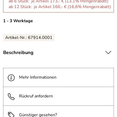
ab 6 Stück: je Artikel 173,- € (13,1% Mengenrabatt)
ab 12 Stück: je Artikel 166,- € (16,6% Mengenrabatt)
1 - 3 Werktage
Artikel-Nr.: 67914.0001
Beschreibung
| automatischer Schlauchaufroller
· Schlauchstopp an jedem Punkt
· gebremste Aufwicklung
Mehr Informationen
· geeignet für Druckluft und Wasser
· Hybrid Polymer-Schlauch, schwarz
· Spezial-Kunststoffgehäuse mit schwenkbarem
Rückruf anfordern
Haltebügel
· erfüllt alle einschlägigen Bestimmungen der EG-
Richtlinie Maschinen 2006/42/EG
· Temperaturbereich: -40 °C bis 60 °C
Günstiger gesehen?