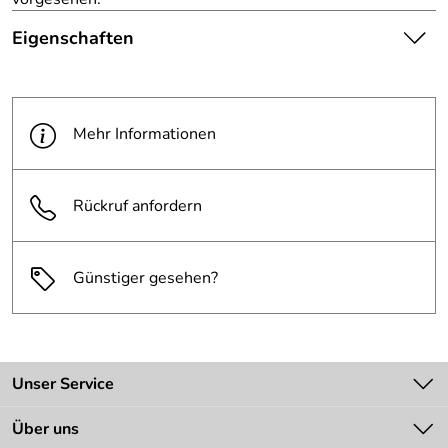
Eigenschaften
Einstellwinkel:
45° rechts oder links
Mehr Informationen
Rückruf anfordern
Günstiger gesehen?
Unser Service
Kontakt
Über uns