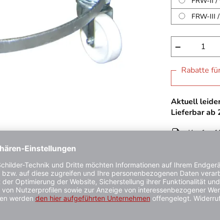
FRW-II /
FRW-III /
−
Rabatte fü
Aktuell leider
Lieferbar ab
Kauf auf