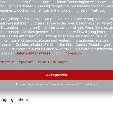
 mm
sern
ielhaft zu verstehen und stellt keine verbindliche Produkteige
treben
stiger gesehen?