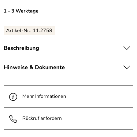
1 - 3 Werktage
Artikel-Nr.: 11.2758
Beschreibung
Maße (BxH): 500 x 350 mm
Hinweise & Dokumente
Material: Aluminium, geprägt und einbrennlackiert
Dokumente zum Download:
Nur im Freistaat Bayern einsetzen
PDF 4 Technisches Dokument (11.688kB)
Mehr Informationen
Rückruf anfordern