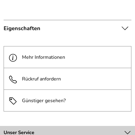
Eigenschaften
Die abgebildete Ware ist
beispielhaft zu verstehen und
Hinweis
stellt keine verbindliche
Mehr Informationen
Produktbilder:
Produkteigenschaft dar. Bitte
beachten Sie die
Textbeschreibung.
Rückruf anfordern
Breite:
650 mm
Günstiger gesehen?
für Spiegelmaß
600 x 400 mm
(BxH):
Unser Service