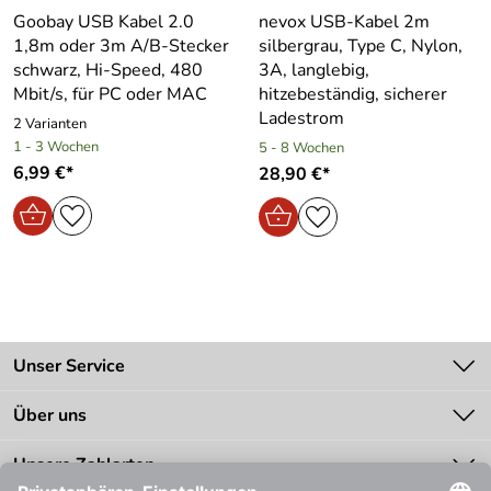
Goobay USB Kabel 2.0
nevox USB-Kabel 2m
1,8m oder 3m A/B-Stecker
silbergrau, Type C, Nylon,
schwarz, Hi-Speed, 480
3A, langlebig,
Mbit/s, für PC oder MAC
hitzebeständig, sicherer
Ladestrom
2 Varianten
1 - 3 Wochen
5 - 8 Wochen
6,99 €*
28,90 €*
Unser Service
Kontakt
Über uns
Batteriegesetz
Unsere Bestseller
Unsere Zahlarten
Zahlung