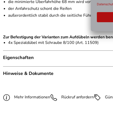
die minimierte Überfahrhöhe 68 mm wird von allen Fahr
der Anfahrschutz schont die Reifen
außerordentlich stabil durch die seitliche Führung des Ob
Zur Befestigung der Varianten zum Aufdübeln werden benöt
4x Spezialdübel mit Schraube 8/100 (Art. 11509)
Eigenschaften
Hinweis Produktbilder:
Die abgebildete Ware ist beisp
Hinweise & Dokumente
Befestigung:
zum Aufdübeln
Dokumente zum Download:
Bodenplatte:
inkl. Bodenplatte
PDF 6 Technische Zeichnung (155kB)
Mehr Informationen
Rückruf anfordern
Gün
Farbe:
ohne Beschichtung
Reflexstreifen:
ohne reflektierende Rotringe