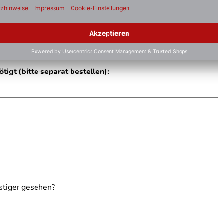
zeugen mühelos überfahren
erteils
igt (bitte separat bestellen):
ielhaft zu verstehen und stellt keine verbindliche Produkteige
stiger gesehen?