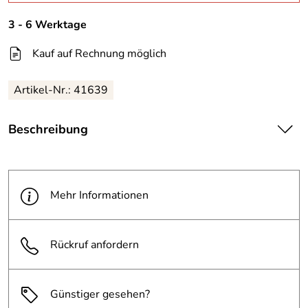
3 - 6 Werktage
Kauf auf Rechnung möglich
Artikel-Nr.: 41639
Beschreibung
Länge Rohr: 330 mm
Maße Platte: 160 mm x 140 mm x 10 mm
Befestigung: zum Einbetonieren
Mehr Informationen
inkl. 4 x M12 Schrauben
Rückruf anfordern
passende Konterplatte für den Rammschutzbügel
’Mountain’
Günstiger gesehen?