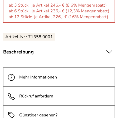
ab 3 Stück: je Artikel 246,- € (8,6% Mengenrabatt)
ab 6 Stück: je Artikel 236,- € (12,3% Mengenrabatt)
ab 12 Stück: je Artikel 226,- € (16% Mengenrabatt)
Artikel-Nr.: 71358.0001
Beschreibung
| Formschaumsitz mit abgeflachten Sitzkanten und hoher
Rückenlehne mit individuellem Polsterdesign
· strapazierfähig und langlebig. Der Rücken gibt aufgrund
Mehr Informationen
seines dreidimensional geformten Rückenträgers
optimalen Halt und Unterstützung. Die hohe
Schaumdichte verhindert das Durchsitzen und
Rückruf anfordern
gewährleistet einen langen Sitzkomfort auch bei
Sitzdauern über 8 Stunden. Durch die höhenverstellbare
Rückenlehne kann die Lordosenpartie individuell auf den
Nutzer eingestellt werden. Die Fase an der
Günstiger gesehen?