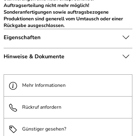
Auftragserteilung nicht mehr möglich!
Sonderanfertigungen sowie auftragsbezogene
Produktionen sind generell vom Umtausch oder einer
Rückgabe ausgeschlossen.
Eigenschaften
Die abgebildete Ware ist
Hinweise & Dokumente
beispielhaft zu verstehen und
Hinweis
stellt keine verbindliche
Produktbilder:
Produkteigenschaft dar. Bitte
Dokumente zum Download:
beachten Sie die
PDF 2 RAL-Farbtöne (65kB)
Textbeschreibung.
Mehr Informationen
Farbe:
RAL 3004 purpurrot
Rückruf anfordern
Günstiger gesehen?