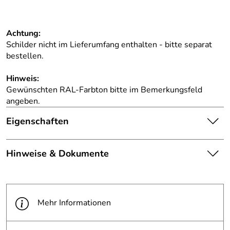
Achtung:
Schilder nicht im Lieferumfang enthalten - bitte separat
bestellen.
Hinweis:
Gewünschten RAL-Farbton bitte im Bemerkungsfeld
angeben.
Eigenschaften
Die abgebildete Ware ist
Hinweise & Dokumente
beispielhaft zu verstehen und
Hinweis
stellt keine verbindliche
Produktbilder:
Produkteigenschaft dar. Bitte
Dokumente zum Download:
beachten Sie die
PDF 2 RAL-Farbtöne (1.490kB)
Textbeschreibung.
Mehr Informationen
Befestigung:
zum Einbetonieren