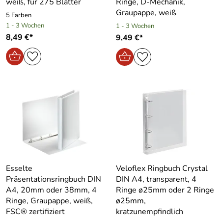
weiß, für 275 Blätter
Ringe, D-Mechanik,
Graupappe, weiß
5 Farben
1 - 3 Wochen
1 - 3 Wochen
8,49 €*
9,49 €*
Esselte
Veloflex Ringbuch Crystal
Präsentationsringbuch DIN
DIN A4, transparent, 4
A4, 20mm oder 38mm, 4
Ringe ø25mm oder 2 Ringe
Ringe, Graupappe, weiß,
ø25mm,
FSC® zertifiziert
kratzunempfindlich