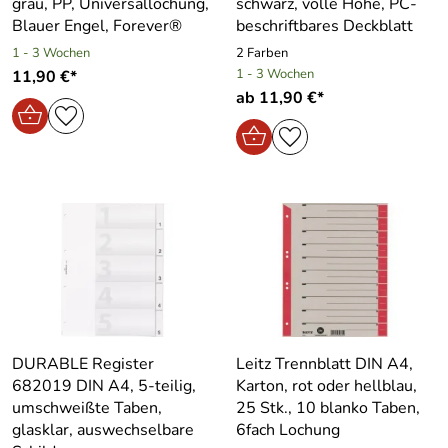
grau, PP, Universallochung,
schwarz, volle Höhe, PC-
Blauer Engel, Forever®
beschriftbares Deckblatt
1 - 3 Wochen
2 Farben
1 - 3 Wochen
11,90 €*
ab 11,90 €*
DURABLE Register
Leitz Trennblatt DIN A4,
682019 DIN A4, 5-teilig,
Karton, rot oder hellblau,
umschweißte Taben,
25 Stk., 10 blanko Taben,
glasklar, auswechselbare
6fach Lochung