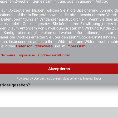
Eigenschaften und bedeckt während der Anwendung Nase oder M
g nicht mehr möglich! Sonderanfertigungen sowie auftragsb
stiger gesehen?