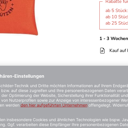
Rabatte fü
ab 5 Stück
ab 10 Stüc
ab 25 Stüc
1 - 3 Wochen
Kauf auf
den Schlüsselbund. Verringert die Hemmschwelle bei der Atems
ungsfilter (für die Atemspende von Mund-zu-Mund und Mund