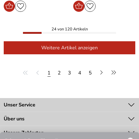
24 von 120 Artikeln
Weitere Artikel anzeigen
1
2
3
4
5
Unser Service
Kontakt
Über uns
Batteriegesetz
Unsere Bestseller
Unsere Zahlarten
Zahlung