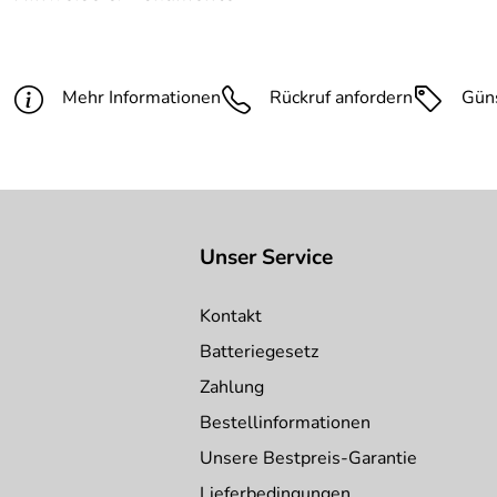
Befestigung:
zum Aufdübeln mit 2 Bodenpl
Dokumente zum Download:
Farbe:
RAL3003 rubinrot
PDF 2 RAL-Farbtöne (1.507kB)
Mehr Informationen
Rückruf anfordern
Gün
Modell:
2-Sitzer
Breite:
930 mm
Unser Service
Kontakt
Batteriegesetz
Zahlung
Bestellinformationen
Unsere Bestpreis-Garantie
Lieferbedingungen