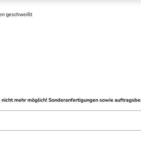
men geschweißt
g nicht mehr möglich! Sonderanfertigungen sowie auftragsb
ielhaft zu verstehen und stellt keine verbindliche Produkteige