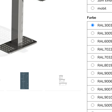
zum Einb
mobil
Farbe
RAL3003 
RAL3005
RAL6009
RAL7022
RAL7032 
RAL8019
RAL9005
RAL9006
RAL9007
RAL9010 
RAL5005 