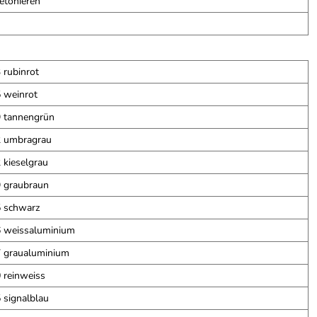
etonieren
rubinrot
 weinrot
 tannengrün
 umbragrau
kieselgrau
 graubraun
 schwarz
 weissaluminium
 graualuminium
reinweiss
signalblau