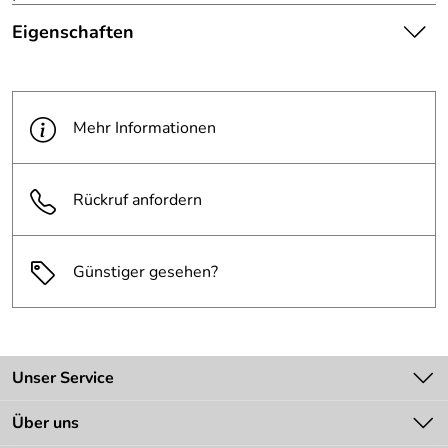
Eigenschaften
Die abgebildete Ware ist
beispielhaft zu verstehen und
Hinweis
stellt keine verbindliche
Mehr Informationen
Produktbilder:
Produkteigenschaft dar. Bitte
beachten Sie die
Textbeschreibung.
Rückruf anfordern
Anzahl
10 Registerblätter
Registerblätter:
Günstiger gesehen?
Unser Service
Kontakt
Über uns