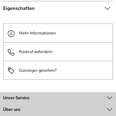
Eigenschaften
Die abgebildete Ware ist
beispielhaft zu verstehen und
Hinweis
stellt keine verbindliche
Mehr Informationen
Produktbilder:
Produkteigenschaft dar. Bitte
beachten Sie die
Textbeschreibung.
Rückruf anfordern
Anzahl
10 Registerblätter
Registerblätter:
Günstiger gesehen?
Unser Service
Kontakt
Über uns